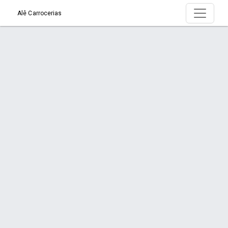
Alê Carrocerias
Serviço > Carroceria de Madeira
Início
Serviço