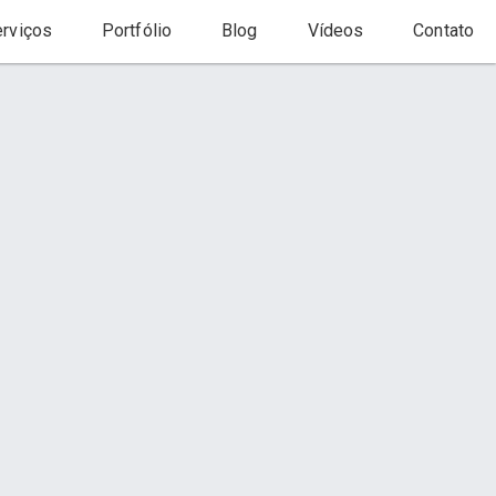
rviços
Portfólio
Blog
Vídeos
Contato
Início
Página
Entrega
s
Contato