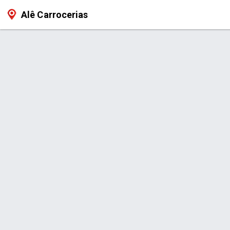
Alê Carrocerias
Página > Carroceria de Madeira P